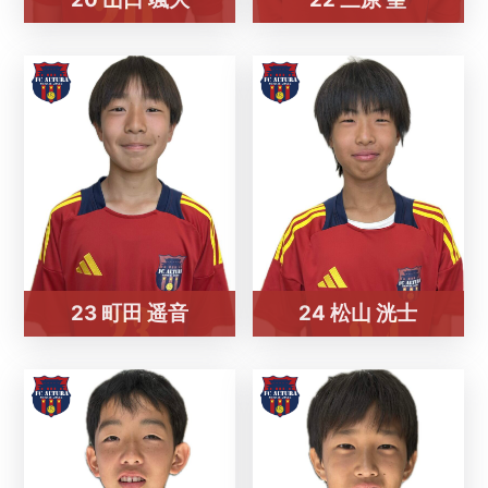
23 町田 遥音
24 松山 洸士