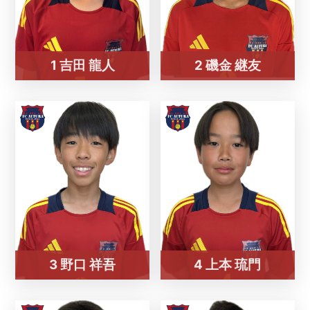
1 吉田 龍人
2 磯金 継友
3 野口 祥吾
4 上本 琉門