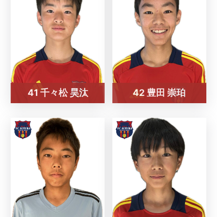
41 千々松 昊汰
42 豊田 崇珀