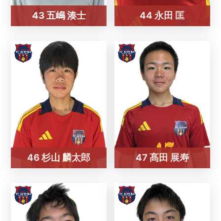
43 五嶋 湊士
44 永田 匡
46 杉山 麟太郎
47 髙田 展寿