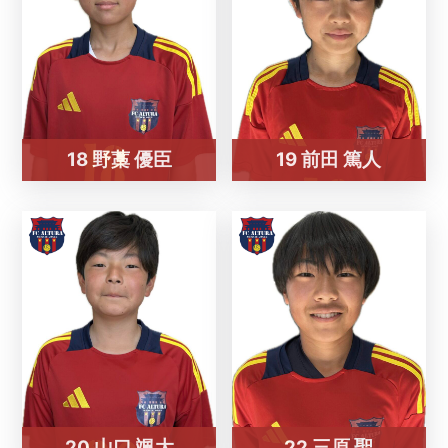
18 野藁 優臣
19 前田 篤人
20 山口 颯大
22 三原 聖