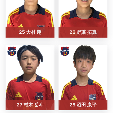
25 大村 翔
26 野藁 拓真
27 村木 岳斗
28 沼田 康平