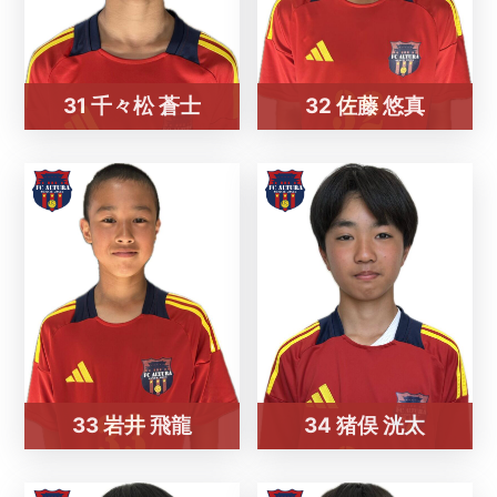
31 千々松 蒼士
32 佐藤 悠真
33 岩井 飛龍
34 猪俣 洸太