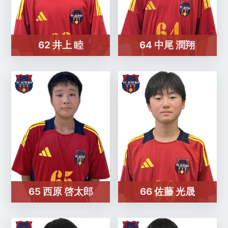
62 井上 睦
64 中尾 潤翔
65 西原 啓太郎
66 佐藤 光晟