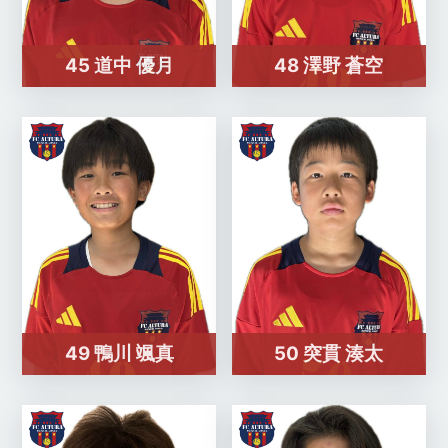
45 道中 優月
48 澤野 蒼空
49 鴨川 颯真
50 突貫 湊太