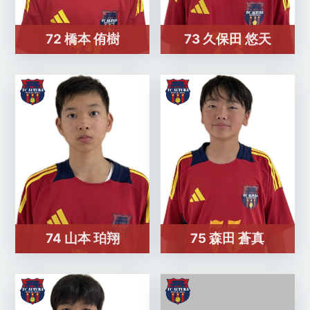
72 橋本 侑樹
73 久保田 悠天
74 山本 珀翔
75 森田 蒼真