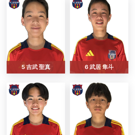
5 吉武 聖真
6 武居 隼斗