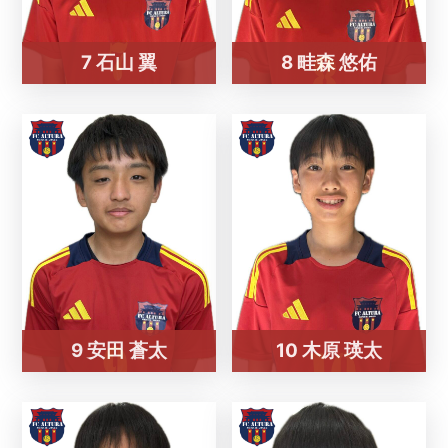
7 石山 翼
8 畦森 悠佑
9 安田 蒼太
10 木原 瑛太