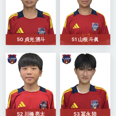
50 貞光 湧斗
51 山根 斗眞
52 川橋 亮太
53 冨永 陸