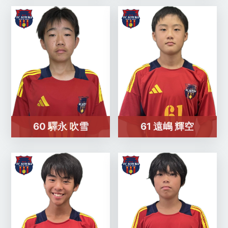
60 驛永 吹雪
61 遠嶋 輝空