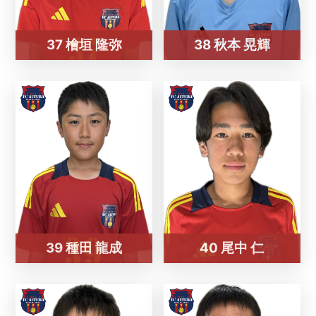
37 檜垣 隆弥
38 秋本 晃輝
39 種田 龍成
40 尾中 仁