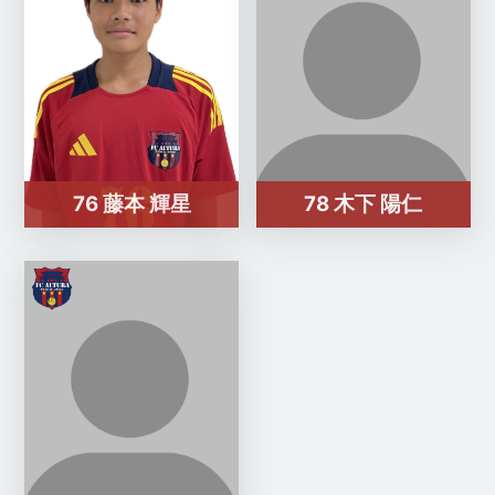
76 藤本 輝星
78 木下 陽仁