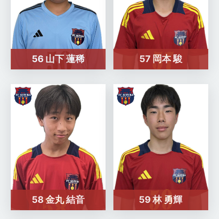
56 山下 蓮稀
57 岡本 駿
58 金丸 結音
59 林 勇輝