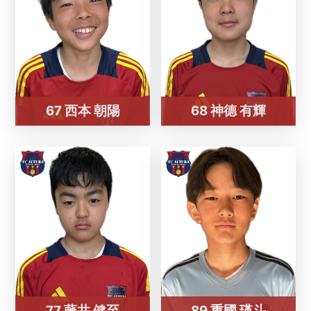
67 西本 朝陽
68 神德 有輝
77 藤井 健至
89 重國 瑛斗