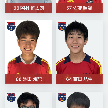
55 岡村 侑太朗
57 佐藤 照晟
60 池田 悠記
64 藤田 航生