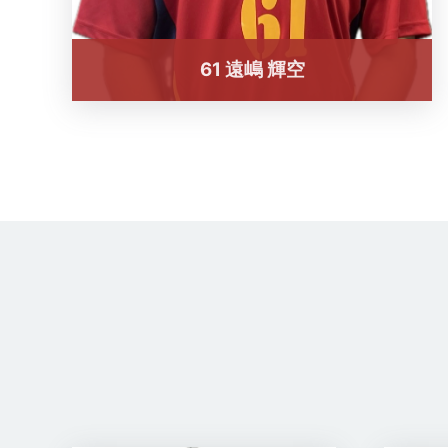
61 遠嶋 輝空