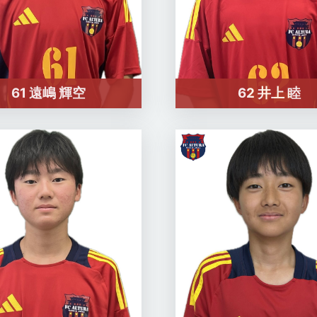
61 遠嶋 輝空
62 井上 睦