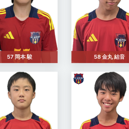
57 岡本 駿
58 金丸 結音