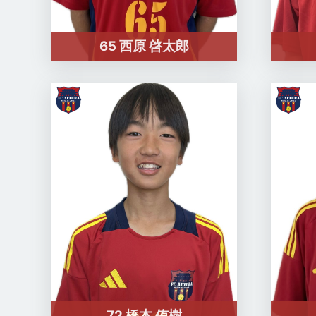
65 西原 啓太郎
72 橋本 侑樹