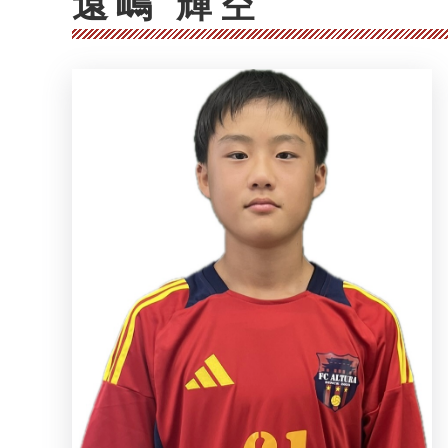
遠嶋 輝空