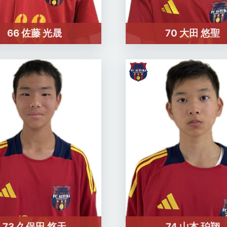
66 佐藤 光晟
70 大田 悠聖
73 久保田 悠天
74 山本 珀翔