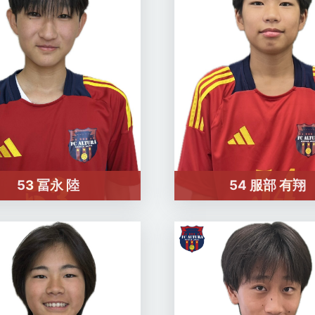
53 冨永 陸
54 服部 有翔