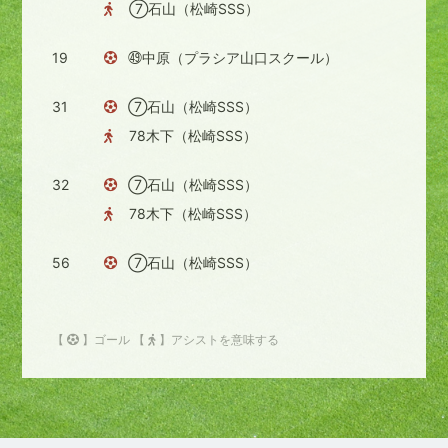
⑦石山（松崎SSS）
19
㊾中原（プラシア山口スクール）
31
⑦石山（松崎SSS）
78木下（松崎SSS）
32
⑦石山（松崎SSS）
78木下（松崎SSS）
56
⑦石山（松崎SSS）
【
】ゴール 【
】アシストを意味する