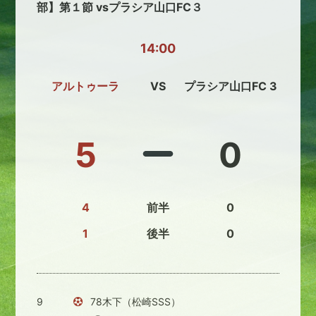
部】第１節 vsプラシア山口FC３
14:00
アルトゥーラ
VS
プラシア山口FC 3
5
0
4
前半
0
1
後半
0
9
78木下（松崎SSS）