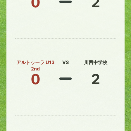
0
2
アルトゥーラ U13
VS
川西中学校
2nd
0
2