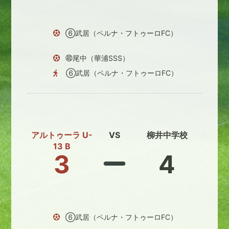
⑥武居（ペルナ・フトゥーロFC）
㊵尾中（華浦SSS）
⑥武居（ペルナ・フトゥーロFC）
アルトゥーラ U-
VS
柳井中学校
13 B
3
4
⑥武居（ペルナ・フトゥーロFC）