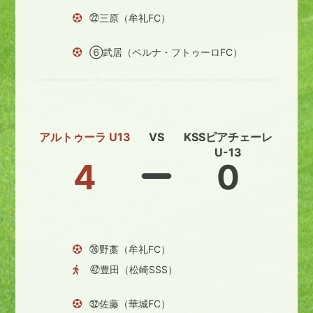
㉒三原（牟礼FC）
⑥武居（ペルナ・フトゥーロFC）
アルトゥーラ U13
VS
KSSピアチェーレ
U-13
4
0
㉖野藁（牟礼FC）
㊷豊田（松崎SSS）
㉜佐藤（華城FC）