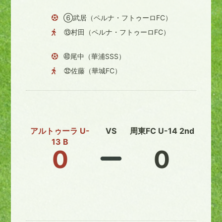
⑥武居（ペルナ・フトゥーロFC）
⑬村田（ペルナ・フトゥーロFC）
㊵尾中（華浦SSS）
㉜佐藤（華城FC）
アルトゥーラ U-
VS
周東FC U-14 2nd
13 B
0
0