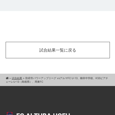
試合結果一覧に戻る
>
試合結果
>
防府市パワーアップリーグ vsアルマFC U-13、柳井中学校、KSSピアチ
ェーレU-13（島根県）、周東FC