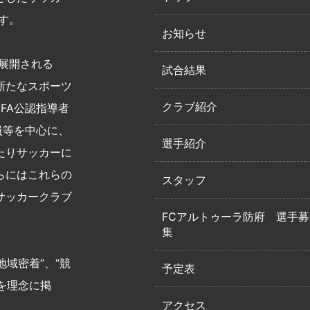
す。
お知らせ
展開される
試合結果
新たなスポーツ
クラブ紹介
FA公認指導者
員等を中心に、
選手紹介
たりサッカーに
らにはこれらの
スタッフ
サッカークラブ
FCアルトゥーラ防府 選手募
集
域密着”、“競
予定表
を理念に掲
アクセス